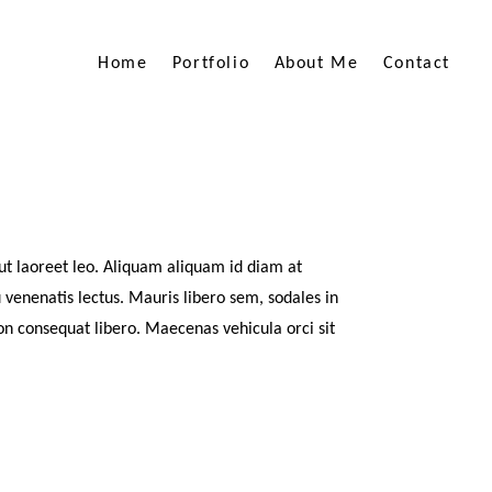
Home
Portfolio
About Me
Contact
™
ut laoreet leo. Aliquam aliquam id diam at
u venenatis lectus. Mauris libero sem, sodales in
 non consequat libero. Maecenas vehicula orci sit